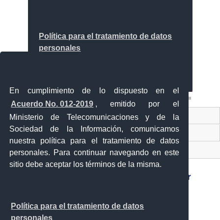
En cumplimiento de lo dispuesto en el
Acuerdo No. 012-2019
, emitido por el
Contacto Ciudadano
Ministerio de Telecomunicaciones y de la
Sociedad de la Información, comunicamos
Ventanilla Única de Comercio Exterior
nuestra política para el tratamiento de datos
Sistema Nacional de Información (SNI)
personales. Para continuar navegando en este
sitio debe aceptar los términos de la misma.
Sánchez y Cifuentes y Juan de Velasco esquina,
Política para el tratamiento de datos
Ibarra - Ecuador
personales
Teléfono: 593-6 295-0815