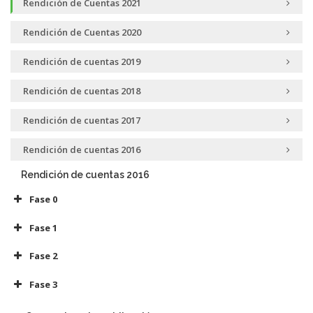
Rendición de Cuentas 2021
Rendición de Cuentas 2020
Rendición de cuentas 2019
Rendición de cuentas 2018
Rendición de cuentas 2017
Rendición de cuentas 2016
Rendición de cuentas 2016
Fase 0
Condiciones Loguísticas (635 descargas )
Fase 1
Diseño de propuesta (761 descargas )
Invitación (710 descargas )
Informe Final (662 descargas )
Lista de Invitados (561 descargas )
Fase 2
Compromisos asumidos-Aportes ciudadanos (679
Fase 3
descargas )
Formulario (647 descargas )