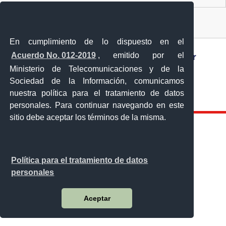
Sistema Nacional de Información (SNI)
En cumplimiento de lo dispuesto en el
Acuerdo No. 012-2019
, emitido por el
Ministerio de Telecomunicaciones y de la
Sociedad de la Información, comunicamos
Sánchez y Cifuentes y Juan de Velasco esquina,
Ibarra - Ecuador
nuestra política para el tratamiento de datos
Teléfono: 593-6 295-0815
personales. Para continuar navegando en este
sitio debe aceptar los términos de la misma.
Política para el tratamiento de datos
personales
Aceptar