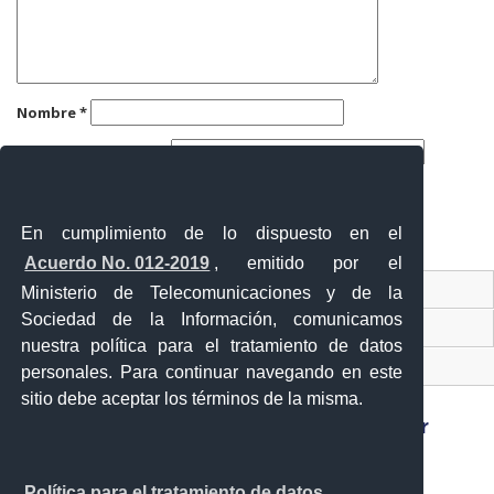
Nombre
*
Correo electrónico
*
Web
En cumplimiento de lo dispuesto en el
Acuerdo No. 012-2019
, emitido por el
Contacto Ciudadano
Ministerio de Telecomunicaciones y de la
Sociedad de la Información, comunicamos
Ventanilla Única de Comercio Exterior
nuestra política para el tratamiento de datos
Sistema Nacional de Información (SNI)
personales. Para continuar navegando en este
sitio debe aceptar los términos de la misma.
Sánchez y Cifuentes y Juan de Velasco esquina,
Política para el tratamiento de datos