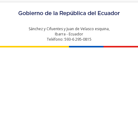
Web
Contacto Ciudadano
Ventanilla Única de Comercio Exterior
Sistema Nacional de Información (SNI)
Sánchez y Cifuentes y Juan de Velasco esquina,
Ibarra - Ecuador
Teléfono: 593-6 295-0815