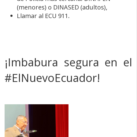
Puede denunciar en la Fiscalía, Unidad
de Policía más cercana: DINAPEN
(menores) o DINASED (adultos),
Llamar al ECU 911.
¡Imbabura segura en el
#ElNuevoEcuador!