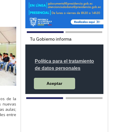
Tu Gobierno informa
os de la
as nuevas
as aulas;
des entre