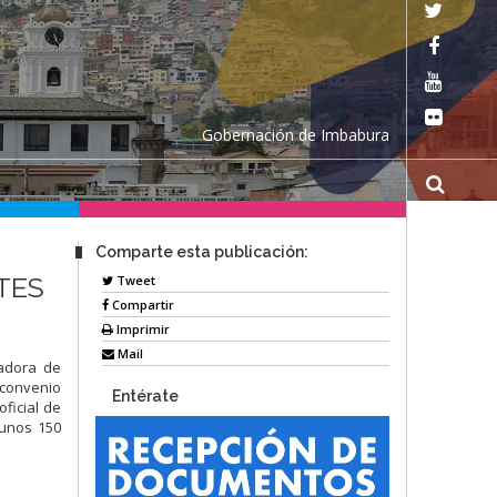
Gobernación de Imbabura
Comparte esta publicación:
TES
Tweet
Compartir
Imprimir
Mail
nadora de
 convenio
Entérate
ofic
ial de
 unos 150