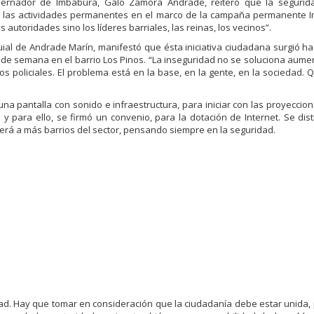
Gobernador de Imbabura, Galo Zamora Andrade, reiteró que la seguri
 de las actividades permanentes en el marco de la campaña permanente 
autoridades sino los líderes barriales, las reinas, los vecinos”.
uial de Andrade Marín, manifestó que ésta iniciativa ciudadana surgió ha
n de semana en el barrio Los Pinos. “La inseguridad no se soluciona aume
 policiales. El problema está en la base, en la gente, en la sociedad.
na pantalla con sonido e infraestructura, para iniciar con las proyeccion
y para ello, se firmó un convenio, para la dotación de Internet. Se distr
nderá a más barrios del sector, pensando siempre en la seguridad.
ridad. Hay que tomar en consideración que la ciudadanía debe estar unida,