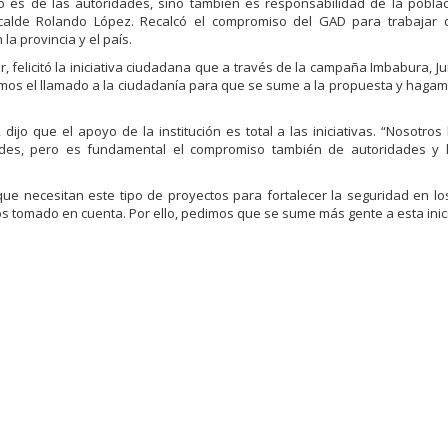
o es de las autoridades, sino también es responsabilidad de la poblaci
alcalde Rolando López. Recalcó el compromiso del GAD para trabajar
 provincia y el país.
ior, felicitó la iniciativa ciudadana que a través de la campaña Imbabura, 
emos el llamado a la ciudadanía para que se sume a la propuesta y hagam
 dijo que el apoyo de la institución es total a las iniciativas. “Nosotro
ades, pero es fundamental el compromiso también de autoridades y 
que necesitan este tipo de proyectos para fortalecer la seguridad en los
tomado en cuenta. Por ello, pedimos que se sume más gente a esta inici