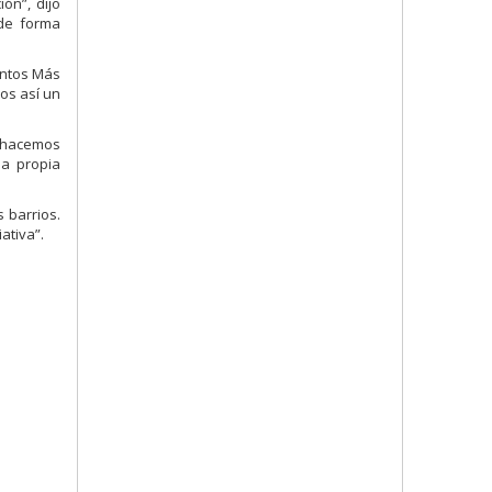
ón”, dijo
 de forma
Juntos Más
os así un
s hacemos
la propia
 barrios.
ativa”.