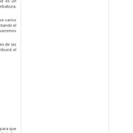
dad es un
Imbabura,
ce varios
ntando el
 Queremos
es de las
ibuirá el
 para que