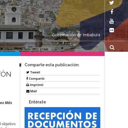
Gobernación de Imbabura
Comparte esta publicación:
TÓN
Tweet
Compartir
Imprimir
Mail
Entérate
tos Más
l objetivo