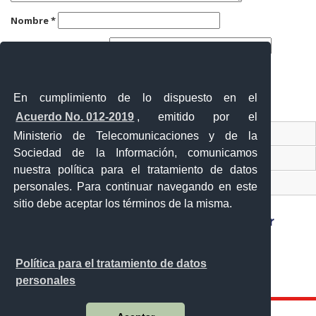
Nombre
*
Correo electrónico
*
Web
En cumplimiento de lo dispuesto en el
Acuerdo No. 012-2019
, emitido por el
Contacto Ciudadano
Ministerio de Telecomunicaciones y de la
Sociedad de la Información, comunicamos
Ventanilla Única de Comercio Exterior
nuestra política para el tratamiento de datos
Sistema Nacional de Información (SNI)
personales. Para continuar navegando en este
sitio debe aceptar los términos de la misma.
Sánchez y Cifuentes y Juan de Velasco esquina,
Política para el tratamiento de datos
Ibarra - Ecuador
personales
Teléfono: 593-6 295-0815