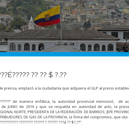
???É????? ?? ?? $ ?.??
de prensa, emplazó a la ciudadanía que adquiera el GLP al precio establec
????????” de manera enfática, la autoridad provincial mencionó, de a
 de JUNIO de 2019 y que se respalda en autoridad de acto, la pres
GIONAL NORTE, PRESIDENTA DE LA FEDERACIÓN DE BARRIOS; JEFE PROVINC
STRIBUIDORES DE GAS DE LA PROVINCIA, la firma del compromiso, que cita y
??????????? ???????? ?????? ? ?????? ???á ?? $?,??”.