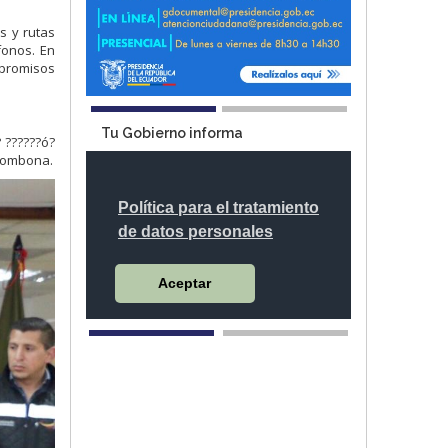
s y rutas
fonos. En
mpromisos
Tu Gobierno informa
 ??????ó?
 bombona.