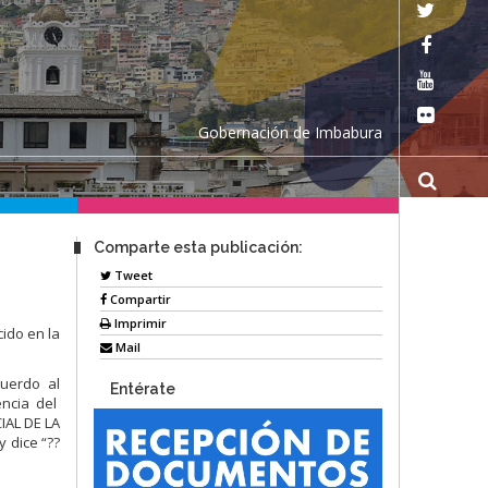
Gobernación de Imbabura
Comparte esta publicación:
Tweet
Compartir
Imprimir
ido en la
Mail
cuerdo al
Entérate
encia del
IAL DE LA
 dice “??