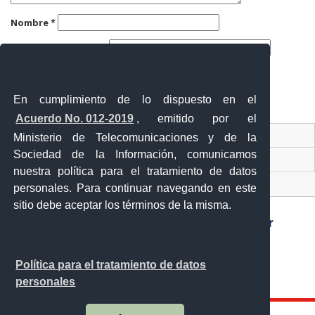
Nombre
*
Correo electrónico
*
Web
En cumplimiento de lo dispuesto en el
Acuerdo No. 012-2019
, emitido por el
Contacto Ciudadano
Ministerio de Telecomunicaciones y de la
Sociedad de la Información, comunicamos
Ventanilla Única de Comercio Exterior
nuestra política para el tratamiento de datos
Sistema Nacional de Información (SNI)
personales. Para continuar navegando en este
sitio debe aceptar los términos de la misma.
Sánchez y Cifuentes y Juan de Velasco esquina,
Política para el tratamiento de datos
Ibarra - Ecuador
personales
Teléfono: 593-6 295-0815