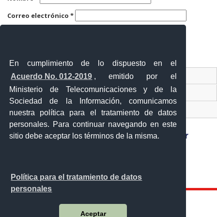
Correo electrónico
*
Web
En cumplimiento de lo dispuesto en el
Contacto Ciudadano
Acuerdo No. 012-2019
, emitido por el
Ministerio de Telecomunicaciones y de la
Ventanilla Única de Comercio Exterior
Sociedad de la Información, comunicamos
Sistema Nacional de Información (SNI)
nuestra política para el tratamiento de datos
personales. Para continuar navegando en este
sitio debe aceptar los términos de la misma.
Sánchez y Cifuentes y Juan de Velasco esquina,
Ibarra - Ecuador
Teléfono: 593-6 295-0815
Política para el tratamiento de datos
personales
Aceptar