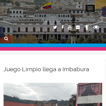
Toggle na
Juego Limpio llega a Imbabura