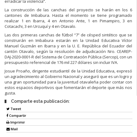
erradicar la violencia”.
La construcción de las canchas del proyecto se harán en los 6
cantones de Imbabura. Hasta el momento se tiene programado
realizar 1 en Ibarra, 4 en Antonio Ante, 1 en Pimampiro, 3 en
Cotacachi, 3 en Urcuquí y 4 en Otavalo.
Las dos primeras canchas de fútbol “7” de césped sintético que se
construirán en Imbabura estarán en la Unidad Educativa Víctor
Manuel Guzmán en Ibarra y en la U. E. República del Ecuador del
cantón Otavalo, según la resolución de adjudicación Nro. CEAREP-
DAJ-2020-0001-R del Sistema de Contratación Pública (Sercop), con un
presupuesto referencial de 176 mil 227 dólares sin incluir IVA.
Josue Proaño, dirigente estudiantil de la Unidad Educativa, expresó
un agradecimiento al Gobierno Nacional y aseguró que es un logro y
una gran oportunidad para la juventud otavaleña poder contar con
estos espacios deportivos que fomentarán el deporte que más nos
gusta.
Comparte esta publicación:
Tweet
Compartir
Imprimir
Mail