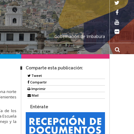
Gobernación de Imbabura
Comparte esta publicación:
Tweet
Compartir
Imprimir
ona norte
Mail
Tenientes
Entérate
ía de los
a Escuela
nejo y la