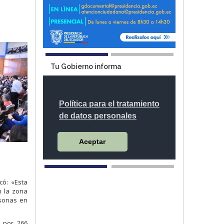
Tu Gobierno informa
có: «Esta
n la zona
rsonas en
 por 266