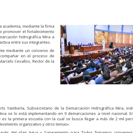
 la academia, mediante la firma
vo promover el fortalecimiento
marcación hidrográfica Mira a
activa entre sus integrantes.
nte mediante un convenio de
 acompañar en el proceso de
 Marcelo Cevallos, Rector de la
rto Yamberla, Subsecretario de la Demarcación Hidrográfica Mira, indi
iativa se lo está implementando en 9 demarcaciones a nivel nacional. E
e es la primera escuela con la cual se busca llegar a más de 2 mil pe
lecimiento organizativo y otros temas».
ravés del plan Agua y Saneamiento para Todos firmamos convenios