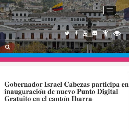
Toggle na
𝐆𝐨𝐛𝐞𝐫𝐧𝐚𝐝𝐨𝐫 𝐈𝐬𝐫𝐚𝐞𝐥 𝐂𝐚𝐛𝐞𝐳𝐚𝐬 𝐩𝐚𝐫𝐭𝐢𝐜𝐢𝐩𝐚 𝐞𝐧
𝐢𝐧𝐚𝐮𝐠𝐮𝐫𝐚𝐜𝐢𝐨́𝐧 𝐝𝐞 𝐧𝐮𝐞𝐯𝐨 𝐏𝐮𝐧𝐭𝐨 𝐃𝐢𝐠𝐢𝐭𝐚𝐥
𝐆𝐫𝐚𝐭𝐮𝐢𝐭𝐨 𝐞𝐧 𝐞𝐥 𝐜𝐚𝐧𝐭𝐨́𝐧 𝐈𝐛𝐚𝐫𝐫𝐚.