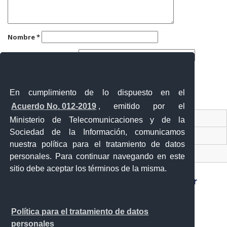
Nombre
*
Correo electrónico
*
Web
En cumplimiento de lo dispuesto en el
Acuerdo No. 012-2019
, emitido por el
Contacto Ciudadano
Ministerio de Telecomunicaciones y de la
Sociedad de la Información, comunicamos
Ventanilla Única de Comercio Exterior
nuestra política para el tratamiento de datos
Sistema Nacional de Información (SNI)
personales. Para continuar navegando en este
sitio debe aceptar los términos de la misma.
Sánchez y Cifuentes y Juan de Velasco esquina,
Política para el tratamiento de datos
Ibarra - Ecuador
personales
Teléfono: 593-6 295-0815