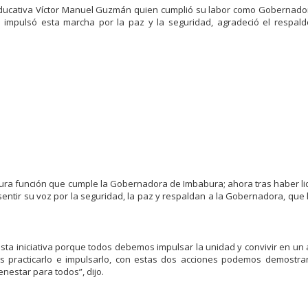
ducativa Víctor Manuel Guzmán quien cumplió su labor como Gobernado
e impulsó esta marcha por la paz y la seguridad, agradeció el respal
a dura función que cumple la Gobernadora de Imbabura; ahora tras haber li
entir su voz por la seguridad, la paz y respaldan a la Gobernadora, que 
ta iniciativa porque todos debemos impulsar la unidad y convivir en un
 practicarlo e impulsarlo, con estas dos acciones podemos demostra
enestar para todos”, dijo.