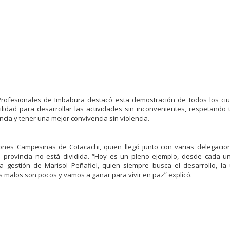
Profesionales de Imbabura destacó esta demostración de todos los c
idad para desarrollar las actividades sin inconvenientes, respetando 
cia y tener una mejor convivencia sin violencia.
ones Campesinas de Cotacachi, quien llegó junto con varias delegacio
la provincia no está dividida. “Hoy es un pleno ejemplo, desde cada u
gestión de Marisol Peñafiel, quien siempre busca el desarrollo, la
s malos son pocos y vamos a ganar para vivir en paz” explicó.