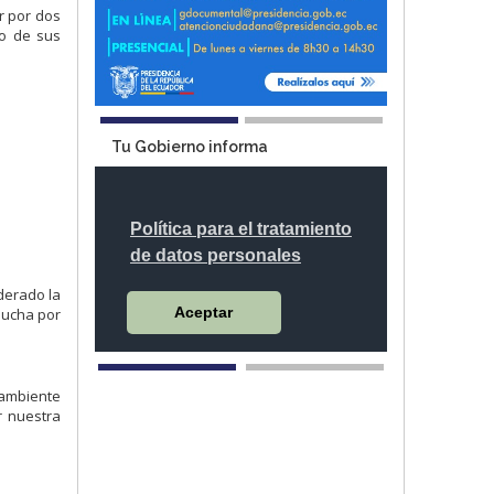
r por dos
do de sus
Tu Gobierno informa
derado la
lucha por
 ambiente
r nuestra