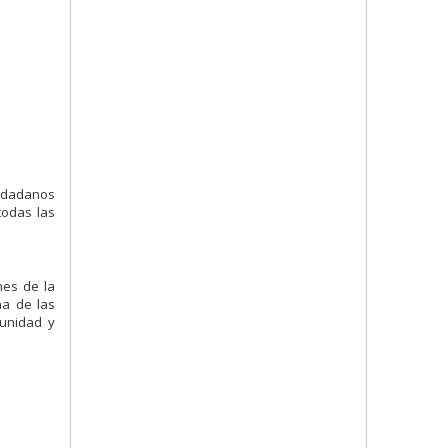
iudadanos
todas las
nes de la
na de las
 unidad y