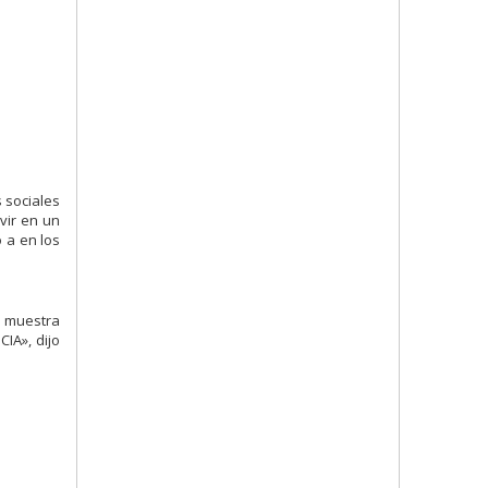
 sociales
vir en un
 a en los
a muestra
IA», dijo