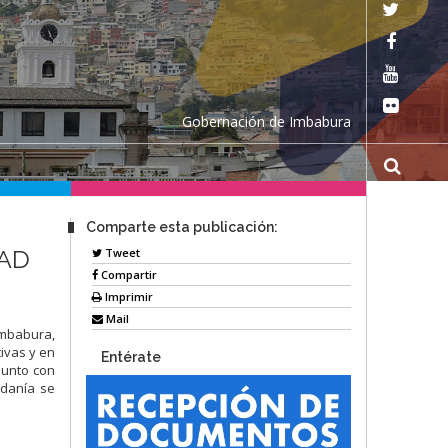
Gobernación de Imbabura
Comparte esta publicación:
DAD
Tweet
Compartir
Imprimir
Mail
Imbabura,
ivas y en
Entérate
junto con
adanía se