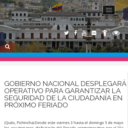
Toggle na
GOBIERNO NACIONAL DESPLEGARÁ
OPERATIVO PARA GARANTIZAR LA
SEGURIDAD DE LA CIUDADANÍA EN
PRÓXIMO FERIADO
(Quito, Pichincha) Desde este viernes 3 hasta el domingo 5 de mayo
los ecuatorianos disfrutarán del feriado conmemorativo por el Día