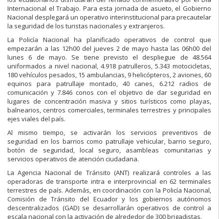
Internacional el Trabajo. Para esta jornada de asueto, el Gobierno
Nacional desplegará un operativo interinstitucional para precautelar
la seguridad de los turistas nacionales y extranjeros.
La Policía Nacional ha planificado operativos de control que
empezarán a las 12h00 del jueves 2 de mayo hasta las 06h00 del
lunes 6 de mayo. Se tiene previsto el despliegue de 48.564
uniformados a nivel nacional, 4.918 patrulleros, 5.343 motocicletas,
180 vehículos pesados, 15 ambulancias, 9 helicópteros, 2 aviones, 60
equinos para patrullaje montado, 40 canes, 6.212 radios de
comunicación y 7.846 conos con el objetivo de dar seguridad en
lugares de concentración masiva y sitios turísticos como playas,
balnearios, centros comerciales, terminales terrestres y principales
ejes viales del país.
Al mismo tiempo, se activarán los servicios preventivos de
seguridad en los barrios como patrullaje vehicular, barrio seguro,
botón de seguridad, local seguro, asambleas comunitarias y
servicios operativos de atención ciudadana.
La Agencia Nacional de Tránsito (ANT) realizará controles a las
operadoras de transporte intra e interprovincial en 62 terminales
terrestres de país. Además, en coordinación con la Policía Nacional,
Comisión de Tránsito del Ecuador y los gobiernos autónomos
descentralizados (GAD) se desarrollarán operativos de control a
escala nacional con la activación de alrededor de 300 brigadistas.