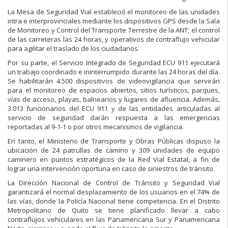
La Mesa de Seguridad Vial estableció el monitoreo de las unidades
intra e interprovinciales mediante los dispositivos GPS desde la Sala
de Monitoreo y Control del Transporte Terrestre de la ANT; el control
de las carreteras las 24 horas, y operativos de contraflujo vehicular
para agilitar el traslado de los ciudadanos.
Por su parte, el Servicio Integrado de Seguridad ECU 911 ejecutará
un trabajo coordinado e ininterrumpido durante las 24 horas del día.
Se habilitarán 4.500 dispositivos de videovigilancia que servirán
para el monitoreo de espacios abiertos, sitios turísticos, parques,
vías de acceso, playas, balnearios y lugares de afluencia. Además,
3.013 funcionarios del ECU 911 y de las entidades articuladas al
servicio de seguridad darán respuesta a las emergencias
reportadas al 9-1-1 o por otros mecanismos de vigilancia.
En tanto, el Ministerio de Transporte y Obras Públicas dispuso la
ubicación de 24 patrullas de camino y 309 unidades de equipo
caminero en puntos estratégicos de la Red Vial Estatal, a fin de
lograr una intervención oportuna en caso de siniestros de tránsito.
La Dirección Nacional de Control de Tránsito y Seguridad Vial
garantizará el normal desplazamiento de los usuarios en el 74% de
las vías, donde la Policía Nacional tiene competencia. En el Distrito
Metropolitano de Quito se tiene planificado llevar a cabo
contraflujos vehiculares en las Panamericana Sur y Panamericana