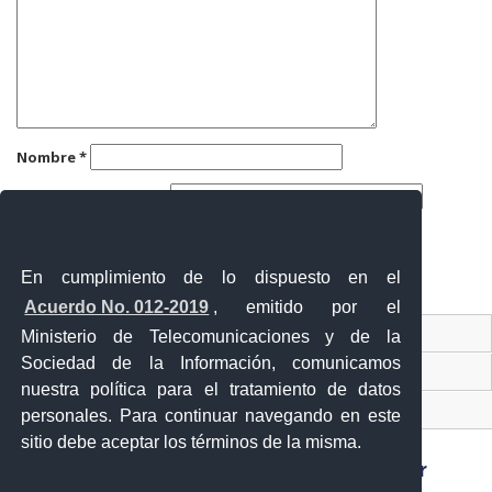
Nombre
*
Correo electrónico
*
Web
En cumplimiento de lo dispuesto en el
Acuerdo No. 012-2019
, emitido por el
Contacto Ciudadano
Ministerio de Telecomunicaciones y de la
Sociedad de la Información, comunicamos
Ventanilla Única de Comercio Exterior
nuestra política para el tratamiento de datos
Sistema Nacional de Información (SNI)
personales. Para continuar navegando en este
sitio debe aceptar los términos de la misma.