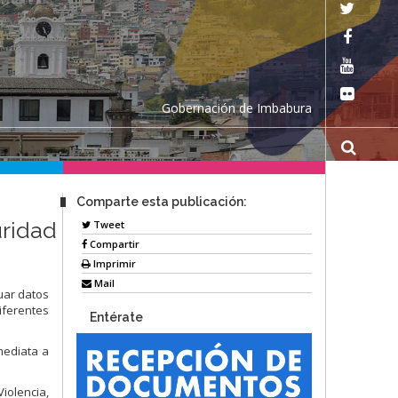
Gobernación de Imbabura
Comparte esta publicación:
uridad
Tweet
Compartir
Imprimir
Mail
uar datos
iferentes
Entérate
mediata a
iolencia,