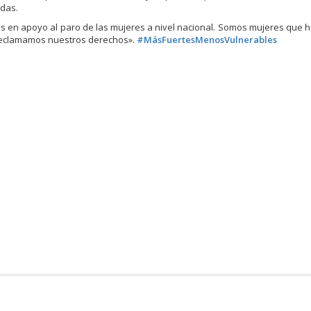
adas.
les en apoyo al paro de las mujeres a nivel nacional. Somos mujeres que 
y reclamamos nuestros derechos».
#
MásFuertesMenosVulnerables