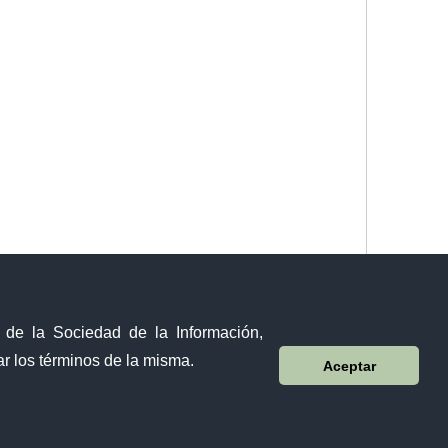
y de la Sociedad de la Información,
r los términos de la misma.
Aceptar
Sistema Nacional de Información (SNI)
Sánchez y Cifuentes y Juan de Velasco esquina,
Ibarra - Ecuador