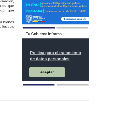
ormación,
acios que
cción que
oluciones
 los seis
Tu Gobierno informa