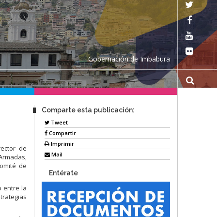
Gobernación de Imbabura
Comparte esta publicación:
Tweet
Compartir
Imprimir
rector de
Mail
 Armadas,
Comité de
Entérate
o entre la
trategias