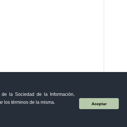
y de la Sociedad de la Información,
r los términos de la misma.
Aceptar
Sistema Nacional de Información (SNI)
Sánchez y Cifuentes y Juan de Velasco esquina,
Ibarra - Ecuador