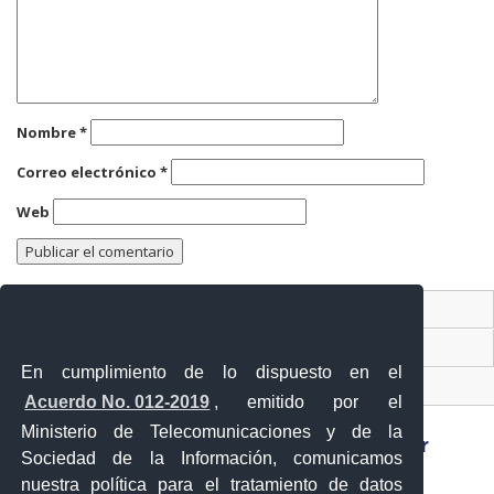
Nombre
*
Correo electrónico
*
Web
En cumplimiento de lo dispuesto en el
Contacto Ciudadano
Acuerdo No. 012-2019
, emitido por el
Ventanilla Única de Comercio Exterior
Ministerio de Telecomunicaciones y de la
Sistema Nacional de Información (SNI)
Sociedad de la Información, comunicamos
nuestra política para el tratamiento de datos