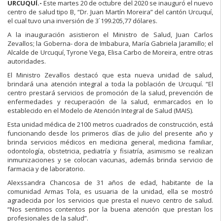
URCUQUÍ.-
Este martes 20 de octubre del 2020 se inauguró el nuevo
centro de salud tipo B, “Dr. Juan Martín Moreira” del cantón Urcuquí,
el cual tuvo una inversión de 3 ́199.205,77 dólares.
A la inauguración asistieron el Ministro de Salud, Juan Carlos
Zevallos; la Goberna- dora de Imbabura, María Gabriela Jaramillo; el
Alcalde de Urcuquí, Tyrone Vega, Elisa Carbo de Moreira, entre otras
autoridades.
El Ministro Zevallos destacó que esta nueva unidad de salud,
brindará una atención integral a toda la población de Urcuquí. “El
centro prestará servicios de promoción de la salud, prevención de
enfermedades y recuperación de la salud, enmarcados en lo
establecido en el Modelo de Atención Integral de Salud (MAIS).
Esta unidad médica de 2100 metros cuadrados de construcción, está
funcionando desde los primeros días de julio del presente año y
brinda servicios médicos en medicina general, medicina familiar,
odontología, obstetricia, pediatría y fisiatría, asimismo se realizan
inmunizaciones y se colocan vacunas, además brinda servicio de
farmacia y de laboratorio.
Alexssandra Chancosa de 31 años de edad, habitante de la
comunidad Armas Tola, es usuaria de la unidad, ella se mostró
agradecida por los servicios que presta el nuevo centro de salud.
“Nos sentimos contentos por la buena atención que prestan los
profesionales de la salud”.