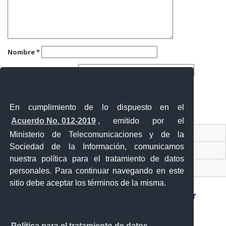
Nombre
*
Correo electrónico
*
Web
En cumplimiento de lo dispuesto en el
Acuerdo No. 012-2019
, emitido por el
Contacto Ciudadano
Ministerio de Telecomunicaciones y de la
Sociedad de la Información, comunicamos
Ventanilla Única de Comercio Exterior
nuestra política para el tratamiento de datos
Sistema Nacional de Información (SNI)
personales. Para continuar navegando en este
sitio debe aceptar los términos de la misma.
Sánchez y Cifuentes y Juan de Velasco esquina,
Política para el tratamiento de datos