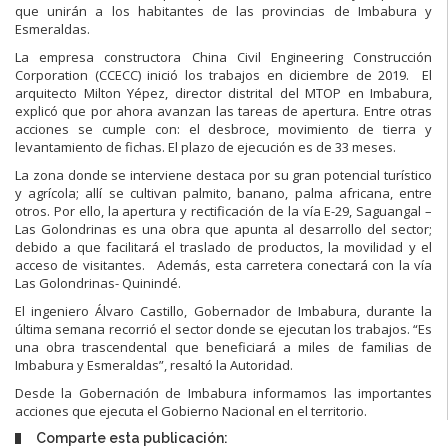
que unirán a los habitantes de las provincias de Imbabura y
Esmeraldas.
La empresa constructora China Civil Engineering Construcción
Corporation (CCECC) inició los trabajos en diciembre de 2019.
El
arquitecto Milton Yépez, director distrital del MTOP en Imbabura,
explicó que por ahora avanzan las tareas de apertura. Entre otras
acciones se cumple con: el desbroce, movimiento de tierra y
levantamiento de fichas. El plazo de ejecución es de 33 meses.
La zona donde se interviene destaca por su gran potencial turístico
y agrícola; allí se cultivan palmito, banano, palma africana, entre
otros. Por ello, la apertura y rectificación de la vía E-29, Saguangal –
Las Golondrinas es una obra que apunta al desarrollo del sector;
debido a que facilitará el traslado de productos, la movilidad y el
acceso de visitantes.
Además, esta carretera conectará con la vía
Las Golondrinas- Quinindé.
El ingeniero Álvaro Castillo, Gobernador de Imbabura, durante la
última semana recorrió el sector donde se ejecutan los trabajos. “Es
una obra trascendental que beneficiará a miles de familias de
Imbabura y Esmeraldas”, resaltó la Autoridad.
Desde la Gobernación de Imbabura informamos las importantes
acciones que ejecuta el Gobierno Nacional en el territorio.
Comparte esta publicación: