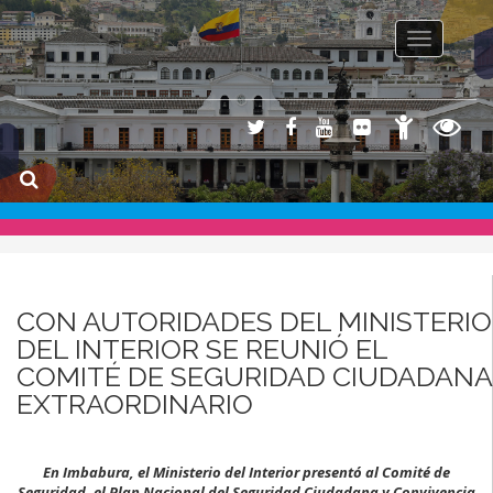
Toggle na
CON AUTORIDADES DEL MINISTERIO
DEL INTERIOR SE REUNIÓ EL
COMITÉ DE SEGURIDAD CIUDADANA
EXTRAORDINARIO
En Imbabura, el Ministerio del Interior presentó al Comité de
Seguridad, el Plan Nacional del Seguridad Ciudadana y Convivencia