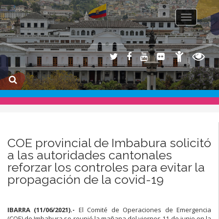
Toggle na
COE provincial de Imbabura solicitó
a las autoridades cantonales
reforzar los controles para evitar la
propagación de la covid-19
IBARRA (11/06/2021).-
El Comité de Operaciones de Emergencia
(COE) de Imbabura se reunió la mañana del viernes 11 de junio en la