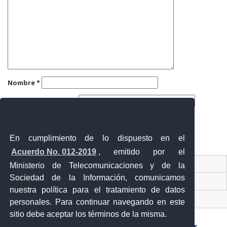
Nombre
*
Correo electrónico
*
Web
En cumplimiento de lo dispuesto en el
Acuerdo No. 012-2019
, emitido por el
Contacto Ciudadano
Ministerio de Telecomunicaciones y de la
Sociedad de la Información, comunicamos
Ventanilla Única de Comercio Exterior
nuestra política para el tratamiento de datos
Sistema Nacional de Información (SNI)
personales. Para continuar navegando en este
sitio debe aceptar los términos de la misma.