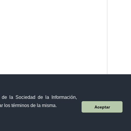
y de la Sociedad de la Información,
r los términos de la misma.
Aceptar
Sistema Nacional de Información (SNI)
Sánchez y Cifuentes y Juan de Velasco esquina,
Ibarra - Ecuador