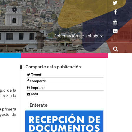
Gobernación de Imbabura
Comparte esta publicación:
Tweet
Compartir
Imprimir
guo de la
Mail
nece a la
Entérate
la primera
oyecto de