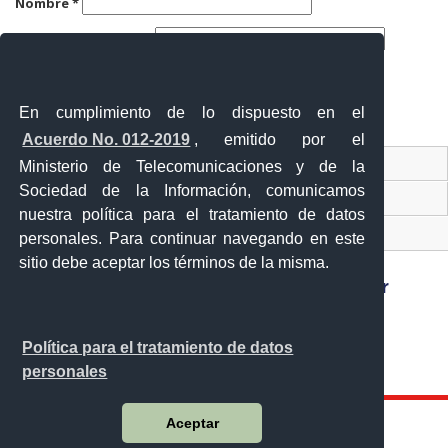
Nombre
*
Correo electrónico
*
Web
En cumplimiento de lo dispuesto en el
Acuerdo No. 012-2019
, emitido por el
Contacto Ciudadano
Ministerio de Telecomunicaciones y de la
Sociedad de la Información, comunicamos
Ventanilla Única de Comercio Exterior
nuestra política para el tratamiento de datos
Sistema Nacional de Información (SNI)
personales. Para continuar navegando en este
sitio debe aceptar los términos de la misma.
Sánchez y Cifuentes y Juan de Velasco esquina,
Política para el tratamiento de datos
Ibarra - Ecuador
personales
Teléfono: 593-6 295-0815
Aceptar