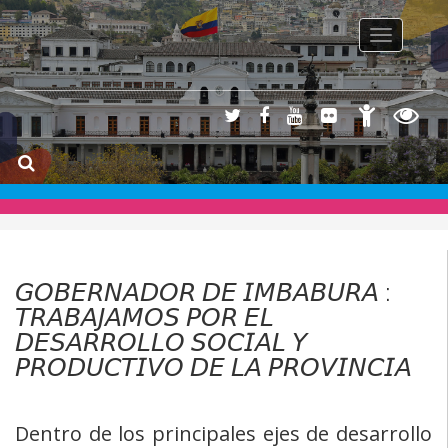
Toggle na
𝘎𝘖𝘉𝘌𝘙𝘕𝘈𝘋𝘖𝘙 𝘋𝘌 𝘐𝘔𝘉𝘈𝘉𝘜𝘙𝘈 :
𝘛𝘙𝘈𝘉𝘈𝘑𝘈𝘔𝘖𝘚 𝘗𝘖𝘙 𝘌𝘓
𝘋𝘌𝘚𝘈𝘙𝘙𝘖𝘓𝘓𝘖 𝘚𝘖𝘊𝘐𝘈𝘓 𝘠
𝘗𝘙𝘖𝘋𝘜𝘊𝘛𝘐𝘝𝘖 𝘋𝘌 𝘓𝘈 𝘗𝘙𝘖𝘝𝘐𝘕𝘊𝘐𝘈
Dentro de los principales ejes de desarrollo