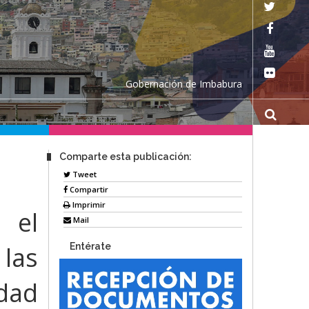
Gobernación de Imbabura
Comparte esta publicación:
Tweet
Compartir
Imprimir
ó el
Mail
Entérate
 las
idad