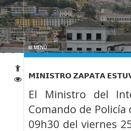
MENÚ
𝗠𝗜𝗡𝗜𝗦𝗧𝗥𝗢 𝗭𝗔𝗣𝗔𝗧𝗔 𝗘𝗦𝗧𝗨
El Ministro del Int
Comando de Policía 
09h30 del viernes 25