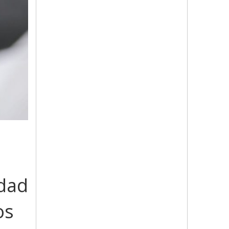
idad
os