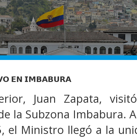
𝗩𝗢 𝗘𝗡 𝗜𝗠𝗕𝗔𝗕𝗨𝗥𝗔
erior, Juan Zapata, visit
de la Subzona Imbabura. A
, el Ministro llegó a la un