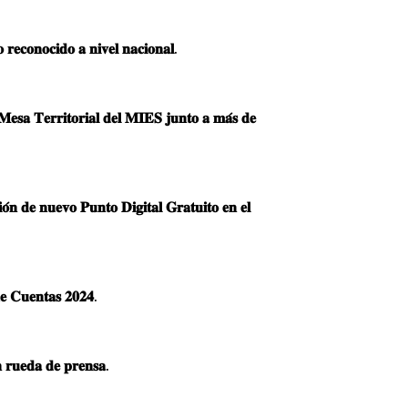
𝐫𝐞𝐜𝐨𝐧𝐨𝐜𝐢𝐝𝐨 𝐚 𝐧𝐢𝐯𝐞𝐥 𝐧𝐚𝐜𝐢𝐨𝐧𝐚𝐥.
𝐞𝐬𝐚 𝐓𝐞𝐫𝐫𝐢𝐭𝐨𝐫𝐢𝐚𝐥 𝐝𝐞𝐥 𝐌𝐈𝐄𝐒 𝐣𝐮𝐧𝐭𝐨 𝐚 𝐦𝐚́𝐬 𝐝𝐞
𝐨́𝐧 𝐝𝐞 𝐧𝐮𝐞𝐯𝐨 𝐏𝐮𝐧𝐭𝐨 𝐃𝐢𝐠𝐢𝐭𝐚𝐥 𝐆𝐫𝐚𝐭𝐮𝐢𝐭𝐨 𝐞𝐧 𝐞𝐥
𝐞 𝐂𝐮𝐞𝐧𝐭𝐚𝐬 𝟐𝟎𝟐𝟒.
 𝐫𝐮𝐞𝐝𝐚 𝐝𝐞 𝐩𝐫𝐞𝐧𝐬𝐚.