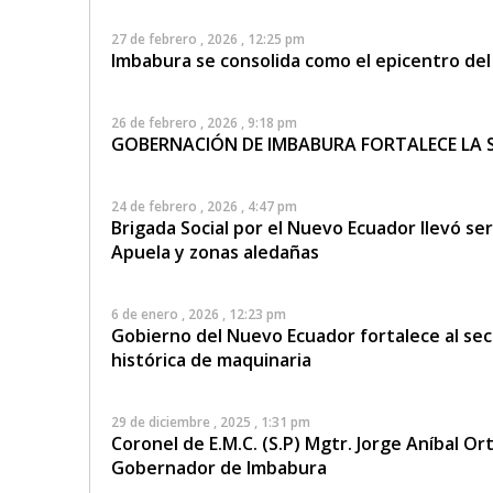
27 de febrero , 2026 , 12:25 pm
Imbabura se consolida como el epicentro del
26 de febrero , 2026 , 9:18 pm
GOBERNACIÓN DE IMBABURA FORTALECE LA 
24 de febrero , 2026 , 4:47 pm
Brigada Social por el Nuevo Ecuador llevó serv
Apuela y zonas aledañas
6 de enero , 2026 , 12:23 pm
Gobierno del Nuevo Ecuador fortalece al sec
histórica de maquinaria
29 de diciembre , 2025 , 1:31 pm
Coronel de E.M.C. (S.P) Mgtr. Jorge Aníbal O
Gobernador de Imbabura