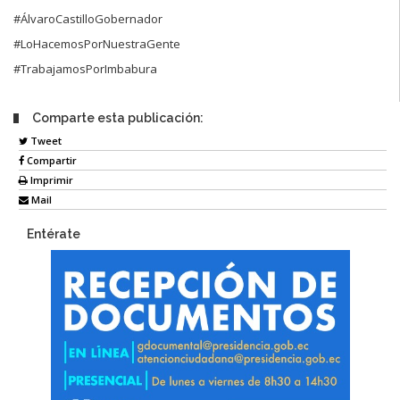
#ÁlvaroCastilloGobernador
#LoHacemosPorNuestraGente
#TrabajamosPorImbabura
Comparte esta publicación:
Tweet
Compartir
Imprimir
Mail
Entérate