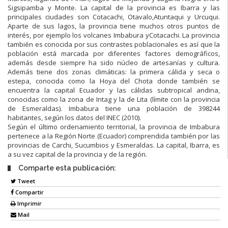
Sigsipamba y Monte. La capital de la provincia es Ibarra y las
principales ciudades son Cotacachi, Otavalo,Atuntaqui y Urcuqui.
Aparte de sus lagos, la provincia tiene muchos otros puntos de
interés, por ejemplo los volcanes Imbabura yCotacachi. La provincia
también es conocida por sus contrastes poblacionales es así que la
población está marcada por diferentes factores demográficos,
además desde siempre ha sido núcleo de artesanías y cultura.
Además tiene dos zonas climáticas: la primera cálida y seca o
estepa, conocida como la Hoya del Chota donde también se
encuentra la capital Ecuador y las cálidas subtropical andina,
conocidas como la zona de Intag y la de Lita (límite con la provincia
de Esmeraldas). Imbabura tiene una población de 398244
habitantes, según los datos del INEC (2010).
Según el último ordenamiento territorial, la provincia de Imbabura
pertenece a la Región Norte (Ecuador) comprendida también por las
provincias de Carchi, Sucumbios y Esmeraldas. La capital, Ibarra, es
a su vez capital de la provincia y de la región.
Comparte esta publicación:
Tweet
Compartir
Imprimir
Mail