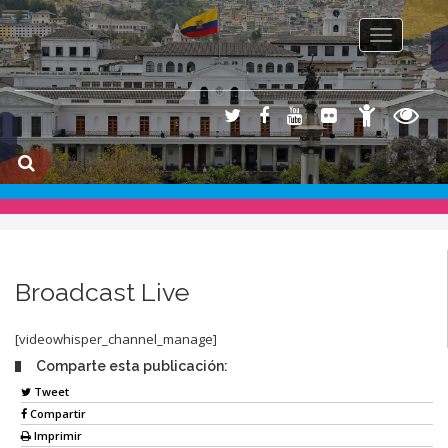
Toggle na
Broadcast Live
[videowhisper_channel_manage]
Comparte esta publicación:
Tweet
Compartir
Imprimir