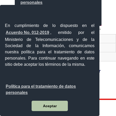
En cumplimiento de lo dispuesto en el
Acuerdo No. 012-2019
, emitido por el
Contacto Ciudadano
Ministerio de Telecomunicaciones y de la
Sociedad de la Información, comunicamos
Ventanilla Única de Comercio Exterior
nuestra política para el tratamiento de datos
Sistema Nacional de Información (SNI)
personales. Para continuar navegando en este
sitio debe aceptar los términos de la misma.
Sánchez y Cifuentes y Juan de Velasco esquina,
Política para el tratamiento de datos
Ibarra - Ecuador
personales
Teléfono: 593-6 295-0815
Aceptar