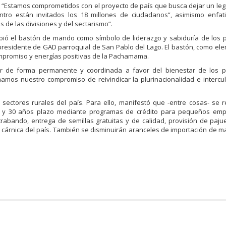
ó: “Estamos comprometidos con el proyecto de país que busca dejar un leg
tro están invitados los 18 millones de ciudadanos”, asimismo enfat
s de las divisiones y del sectarismo”.
cibió el bastón de mando como símbolo de liderazgo y sabiduría de los 
residente de GAD parroquial de San Pablo del Lago. El bastón, como el
compromiso y energías positivas de la Pachamama.
ajar de forma permanente y coordinada a favor del bienestar de los 
amos nuestro compromiso de reivindicar la plurinacionalidad e intercul
 sectores rurales del país. Para ello, manifestó que -entre cosas- se r
s y 30 años plazo mediante programas de crédito para pequeños emp
ntrabando, entrega de semillas gratuitas y de calidad, provisión de paju
 cárnica del país. También se disminuirán aranceles de importación de m