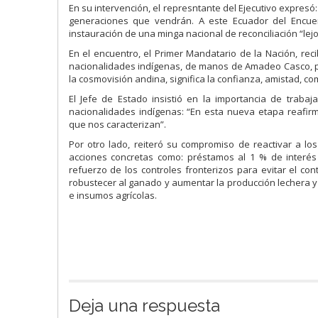
En su intervención, el represntante del Ejecutivo expres
generaciones que vendrán. A este Ecuador del Encuen
instauración de una minga nacional de reconciliación “lejo
En el encuentro, el Primer Mandatario de la Nación, re
nacionalidades indígenas, de manos de Amadeo Casco, p
la cosmovisión andina, significa la confianza, amistad, 
El Jefe de Estado insistió en la importancia de trab
nacionalidades indígenas: “En esta nueva etapa reafirm
que nos caracterizan”.
Por otro lado, reiteró su compromiso de reactivar a los
acciones concretas como: préstamos al 1 % de interé
refuerzo de los controles fronterizos para evitar el co
robustecer al ganado y aumentar la producción lechera y
e insumos agrícolas.
Deja una respuesta