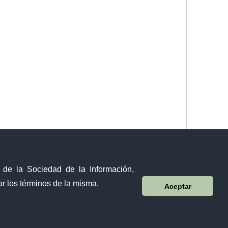
y de la Sociedad de la Información,
r los términos de la misma.
Aceptar
Sistema Nacional de Información (SNI)
Sánchez y Cifuentes y Juan de Velasco esquina,
Ibarra - Ecuador