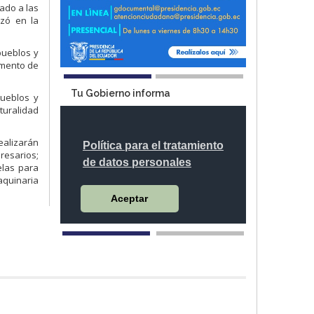
ado a las
izó en la
pueblos y
emento de
Tu Gobierno informa
pueblos y
turalidad
ealizarán
resarios;
elas para
aquinaria