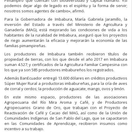
Pimampiro que cuentan con biodiversidad y capital humano. «Sí
podemos dejar algo de legado es el espíritu y la forma de servir;
nosotros somos agentes de cambio», afirmó.
Para la Gobernadora de Imbabura, María Gabriela Jaramillo, la
inversión del Estado a través del Ministerio de Agricultura y
Ganadería (MAG), está mejorando las condiciones de vida a los
habitantes de la ruralidad de Imbabura, aseguró que los proyectos
de riego aumentarán la eficacia y mejorarán la economía de las
familias pimampireñas.
Los productores de Imbabura también recibieron títulos de
propiedad de tierras, con los que desde el año 2017 en Imbabura
suman 4.527; y certificados de la Agricultura Familiar Campesina con
los que ya son 585 productores imbabureños los registrados.
Además BanEcuador entregó 13.600 dólares en créditos productivos
Súper Mujer Rural a productoras imbabureñas, para la cría de aves
de corral y cerdos; la producción de aguacate, mango, ovos y limón.
En este mismo espacio, productores de las asociaciones
Agropecuaria del Río Mira Aroma y Café, y de Productores
Agropecuarios Grano de Oro, que trabajan con el Proyecto de
Reactivación de Café y Cacao del MAG, así como de la Unión de
Comunidades Indígenas de San Pablo del Lago, que se capacitaron
en las Comunidades de Aprendizaje, recibieron insumos como
incentivo a su trabajo.