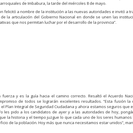
Parroquiales de Imbabura, la tarde del miércoles 8 de mayo.
ón felicitó a nombre de la institución a las nuevas autoridades e invitó a t
 de la articulación del Gobierno Nacional en donde se unen las instituc
ivas que nos permitan luchar por el desarrollo de la provincia”.
 fuerza y es la guía hacia el camino correcto. Resaltó el Acuerdo Nac
ompromiso de todos se lograrán excelentes resultados. “Esta fusión l
con el Plan Integral de Seguridad Ciudadana y ahora estamos seguros que e
Yo les pido a los candidatos de ayer y a las autoridades de hoy, pong
á, que la historia y el tiempo juzgue lo que cada uno de los seres humano
ficio de la población. Hoy más que nunca necesitamos estar unidos”, man