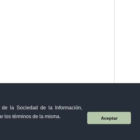
y de la Sociedad de la Información,
r los términos de la misma.
Aceptar
Sistema Nacional de Información (SNI)
Sánchez y Cifuentes y Juan de Velasco esquina,