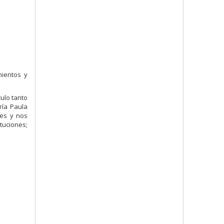
mientos y
culo tanto
ría Paula
les y nos
ituciones;