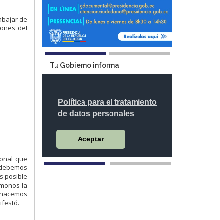
rabajar de
iones del
Tu Gobierno informa
ional que
a debemos
s posible
ámonos la
s hacemos
ifestó.