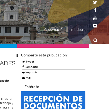
Gobernación de Imbabura
Comparte esta publicación:
DADES
Tweet
Compartir
Imprimir
Mail
dor de
Entérate
nirnos en
trabajo y
 reunir a